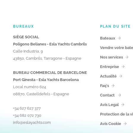
BUREAUX
PLAN DU SITE
SIÈGE SOCIAL
Bateaux
Poligono Belianes - Esla Yachts Cambrils
Vendre votre bat
Calle Industria, 9
Nos services
43850, Cambrils, Tarragone - Espagne
Entreprise
BUREAU COMMERCIAL DE BARCELONE
Actualité
Port Ginesta - Esla Yachts Barcelona
Faq's
Local numéro 624
08870, Castelldefels - Espagne
Contact
Avis Legal
+34 627 627 377
Protection de la v
+34 682 072 730
info@eslayachts.com
Avis Cookie