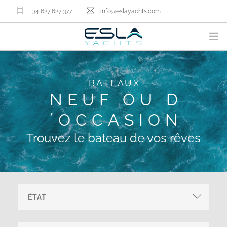
+34 627 627 377
info@eslayachts.com
MARQUES
BATEAUX
PROGRAMME DE GESTION LOCATIVER
NEUF OU D
NOS BATEAUX
´OCCASION
VENDRE VOTRE BATEAU
NOS SERVICES
Trouvez le bateau de vos rêves
QUI SOMMES NOUS
ACTUALITÉ
CONTACT
FR