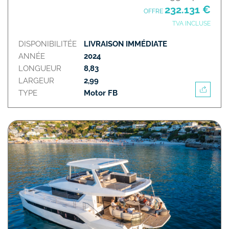
232.131 €
OFFRE
TVA INCLUSE
DISPONIBILITÉE
LIVRAISON IMMÉDIATE
ANNÉE
2024
LONGUEUR
8,83
LARGEUR
2,99
TYPE
Motor FB