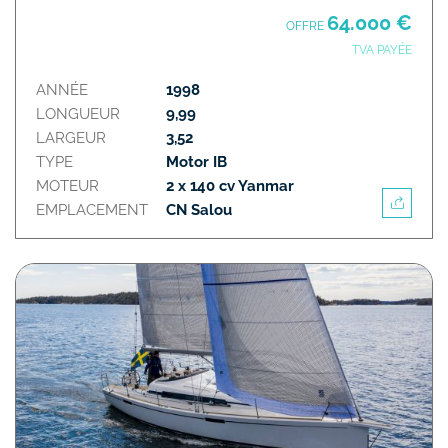
64.000 €
OFFRE
TVA PAYÉE
ANNÉE
1998
LONGUEUR
9,99
LARGEUR
3,52
TYPE
Motor IB
MOTEUR
2 x 140 cv Yanmar
EMPLACEMENT
CN Salou