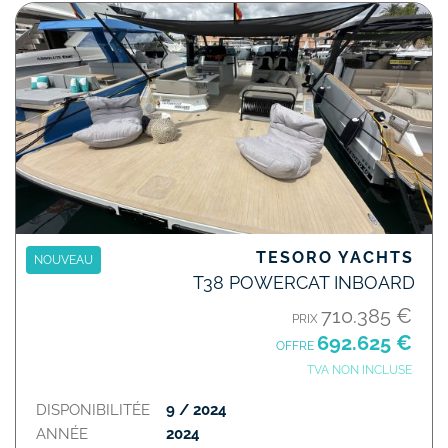
TESORO YACHTS
NOUVEAU
T38 POWERCAT INBOARD
710.385 €
PRIX
692.625 €
OFFRE
TVA NON INCLUSE
DISPONIBILITÉE
9 / 2024
ANNÉE
2024