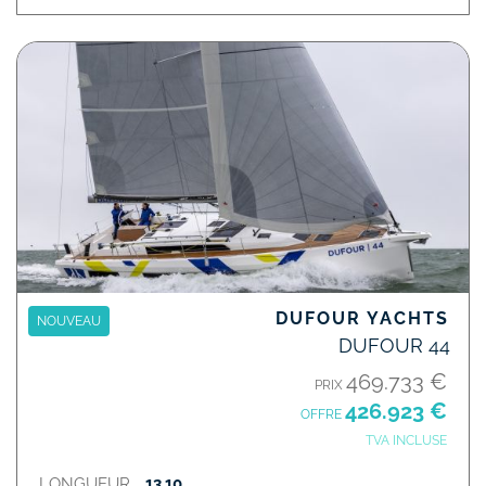
DUFOUR YACHTS
NOUVEAU
DUFOUR 44
469.733 €
PRIX
426.923 €
OFFRE
TVA INCLUSE
LONGUEUR
13,10