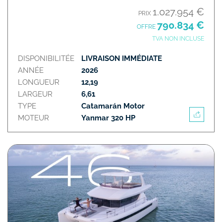
1.027.954 €
PRIX
790.834 €
OFFRE
TVA NON INCLUSE
DISPONIBILITÉE
LIVRAISON IMMÉDIATE
ANNÉE
2026
LONGUEUR
12,19
LARGEUR
6,61
TYPE
Catamarán Motor
MOTEUR
Yanmar 320 HP