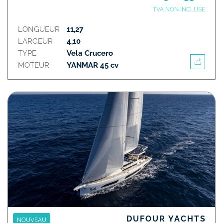
TVA NON INCLUSE
LONGUEUR
11,27
LARGEUR
4,10
TYPE
Vela Crucero
MOTEUR
YANMAR 45 cv
DUFOUR YACHTS
NOUVEAU