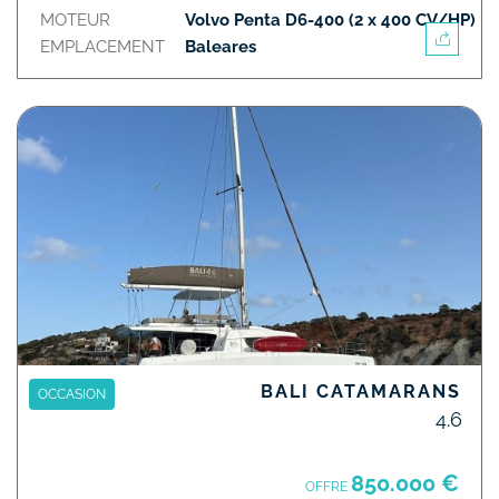
MOTEUR
Volvo Penta D6-400 (2 x 400 CV/HP)
EMPLACEMENT
Baleares
BALI CATAMARANS
OCCASION
4.6
850.000 €
OFFRE