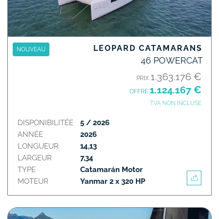
LEOPARD CATAMARANS
NOUVEAU
46 POWERCAT
1.363.176 €
PRIX
1.124.167 €
OFFRE
TVA NON INCLUSE
DISPONIBILITÉE
5 / 2026
ANNÉE
2026
LONGUEUR
14,13
LARGEUR
7,34
TYPE
Catamarán Motor
MOTEUR
Yanmar 2 x 320 HP