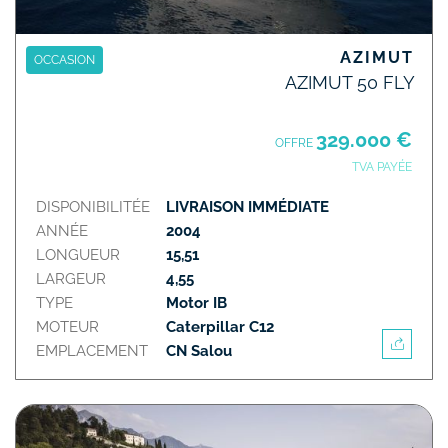
AZIMUT
OCCASION
AZIMUT 50 FLY
329.000 €
OFFRE
TVA PAYÉE
DISPONIBILITÉE
LIVRAISON IMMÉDIATE
ANNÉE
2004
LONGUEUR
15,51
LARGEUR
4,55
TYPE
Motor IB
MOTEUR
Caterpillar C12
EMPLACEMENT
CN Salou