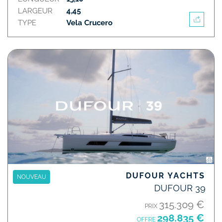
LARGEUR
4,45
TYPE
Vela Crucero
DUFOUR YACHTS
NOUVEAU
DUFOUR 39
315.309 €
PRIX
298.835 €
OFFRE