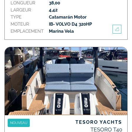
LONGUEUR
38,00
LARGEUR
4,42
TYPE
Catamarán Motor
MOTEUR
IB- VOLVO D4 320HP
EMPLACEMENT
Marina Vela
TESORO YACHTS
NOUVEAU
TESORO T40