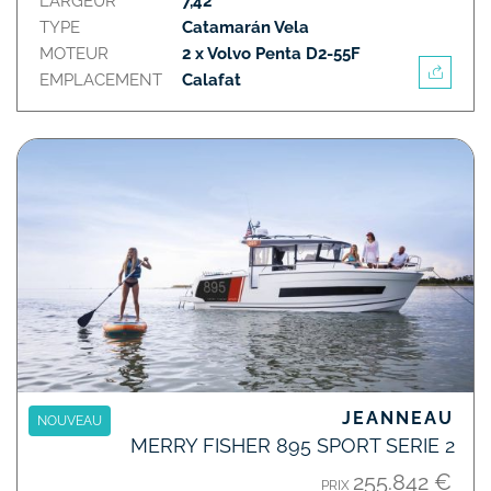
LARGEUR
7,42
TYPE
Catamarán Vela
MOTEUR
2 x Volvo Penta D2-55F
EMPLACEMENT
Calafat
JEANNEAU
NOUVEAU
MERRY FISHER 895 SPORT SERIE 2
255.842 €
PRIX