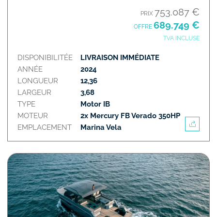
753.087 €
PRIX
689.749 €
OFFRE
TVA INCLUSE
DISPONIBILITÉE
LIVRAISON IMMÉDIATE
ANNÉE
2024
LONGUEUR
12,36
LARGEUR
3,68
TYPE
Motor IB
MOTEUR
2x Mercury FB Verado 350HP
EMPLACEMENT
Marina Vela