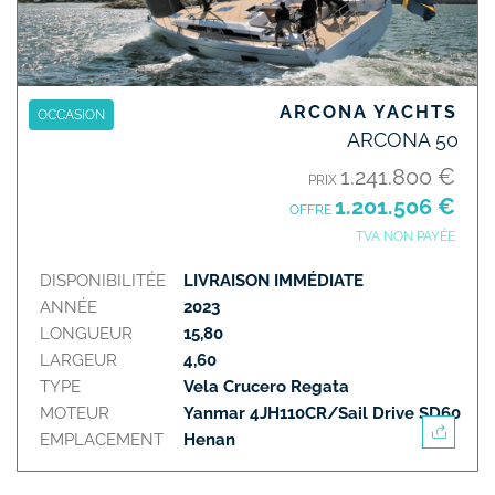
ARCONA YACHTS
OCCASION
ARCONA 50
1.241.800 €
PRIX
1.201.506 €
OFFRE
TVA NON PAYÉE
DISPONIBILITÉE
LIVRAISON IMMÉDIATE
ANNÉE
2023
LONGUEUR
15,80
LARGEUR
4,60
TYPE
Vela Crucero Regata
MOTEUR
Yanmar 4JH110CR/Sail Drive SD60
EMPLACEMENT
Henan