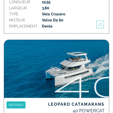
LONGUEUR
12,55
LARGEUR
3,80
TYPE
Vela Crucero
MOTEUR
Volvo D2 60
EMPLACEMENT
Denia
LEOPARD CATAMARANS
NOUVEAU
40 POWERCAT