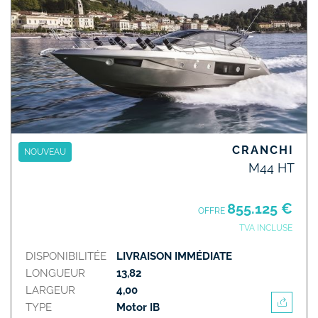
CRANCHI
NOUVEAU
M44 HT
855.125 €
OFFRE
TVA INCLUSE
DISPONIBILITÉE
LIVRAISON IMMÉDIATE
LONGUEUR
13,82
LARGEUR
4,00
TYPE
Motor IB