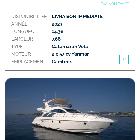
TVA NON PAYÉE
DISPONIBILITÉE
LIVRAISON IMMÉDIATE
ANNÉE
2023
LONGUEUR
14,36
LARGEUR
7,66
TYPE
Catamarán Vela
MOTEUR
2 x 57 cv Yanmar
EMPLACEMENT
Cambrils