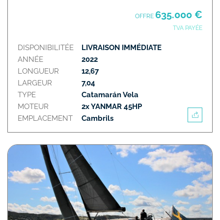
635.000 €
OFFRE
TVA PAYÉE
DISPONIBILITÉE
LIVRAISON IMMÉDIATE
ANNÉE
2022
LONGUEUR
12,67
LARGEUR
7,04
TYPE
Catamarán Vela
MOTEUR
2x YANMAR 45HP
EMPLACEMENT
Cambrils