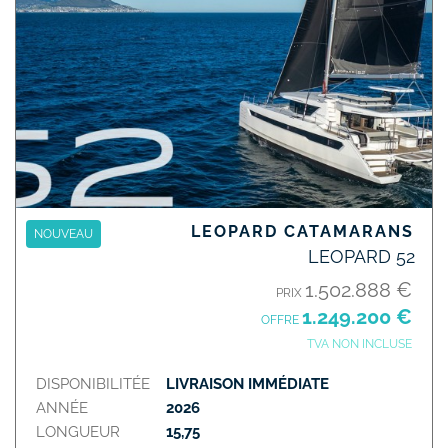
LEOPARD CATAMARANS
NOUVEAU
LEOPARD 52
1.502.888 €
PRIX
1.249.200 €
OFFRE
TVA NON INCLUSE
DISPONIBILITÉE
LIVRAISON IMMÉDIATE
ANNÉE
2026
LONGUEUR
15,75