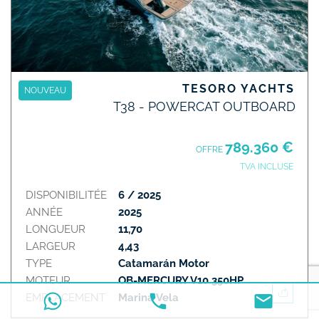
TESORO YACHTS
NOUVEAU
T38 - POWERCAT OUTBOARD
789.360 €
OFFRE
TVA INCLUSE
DISPONIBILITÉE
6 / 2025
ANNÉE
2025
LONGUEUR
11,70
LARGEUR
4,43
TYPE
Catamarán Motor
MOTEUR
OB-MERCURY V10 350HP
EMPLACEMENT
Marina Vela