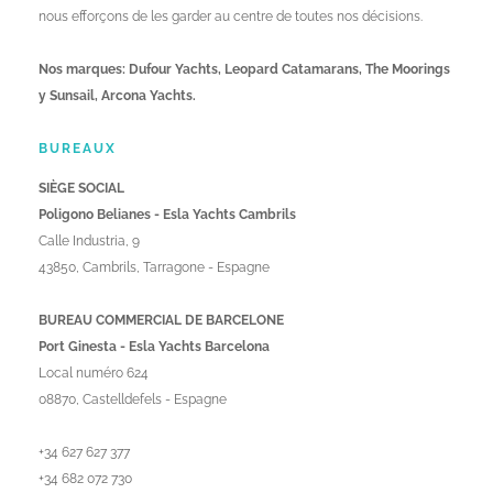
nous efforçons de les garder au centre de toutes nos décisions.
Nos marques: Dufour Yachts, Leopard Catamarans, The Moorings
y Sunsail, Arcona Yachts.
BUREAUX
SIÈGE SOCIAL
Poligono Belianes - Esla Yachts Cambrils
Calle Industria, 9
43850, Cambrils, Tarragone - Espagne
BUREAU COMMERCIAL DE BARCELONE
Port Ginesta - Esla Yachts Barcelona
Local numéro 624
08870, Castelldefels - Espagne
+34 627 627 377
+34 682 072 730