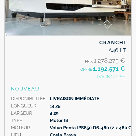
CRANCHI
A46 LT
1.278.275 €
PRIX
1.192.571 €
OFFRE
TVA INCLUSE
NOUVEAU
DISPONIBILITÉE
LIVRAISON IMMÉDIATE
LONGUEUR
14,25
LARGEUR
4,29
TYPE
Motor IB
MOTEUR
Volvo Penta IPS650 D6-480 (2 x 480 CV
LIEU
Costa Brava