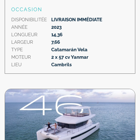
OCCASION
DISPONIBILITÉE
LIVRAISON IMMÉDIATE
ANNÉE
2023
LONGUEUR
14,36
LARGEUR
7,66
TYPE
Catamarán Vela
MOTEUR
2 x 57 cv Yanmar
LIEU
Cambrils