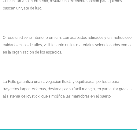
Con un tamaño intermedio, resulta una excelente opción para quienes
buscan un yate de lujo.
Ofrece un diseño interior premium, con acabados refinados y un meticuloso
cuidado en los detalles, visible tanto en los materiales seleccionados como
en la organización de los espacios.
La F460 garantiza una navegación fluida y equilibrada, perfecta para
trayectos largos. Además, destaca por su fácil manejo, en particular gracias
al sistema de joystick, que simplifica las maniobras en el puerto.