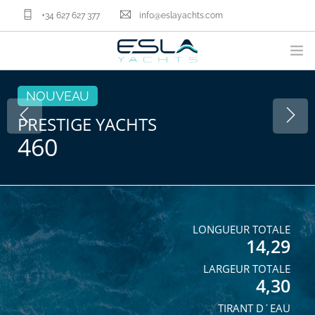
+34 627 627 377
info@eslayachts.com
MARQUES
NOUVEAU
PROGRAMME DE GESTION LOCATIVER
PRESTIGE YACHTS
460
NOS BATEAUX
VENDRE VOTRE BATEAU
NOS SERVICES
QUI SOMMES NOUS
ACTUALITÉ
LONGUEUR TOTALE
14,29
CONTACT
LARGEUR TOTALE
FR
4,30
TIRANT D´EAU