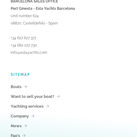
BARCELONA SALES OFFICE
Port Ginesta - Esla Yachts Barcelona
Unit number 624
08870, Castelldefels - Spain
+34 627 627 377
+34 682 072 730
info@eslayachts.com
SITEMAP
Boats
Want to sell your boat?
Yachting services
Company
News
Faq's