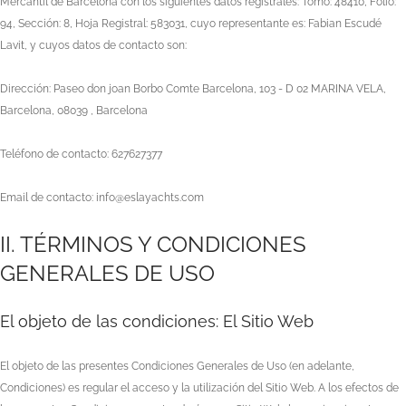
Mercantil de Barcelona
con los siguientes datos registrales:
Tomo: 48410, Folio:
94, Sección: 8, Hoja Registral: 583031
, cuyo representante es:
Fabian Escudé
Lavit
, y cuyos datos de contacto son:
Dirección:
Paseo don joan Borbo Comte Barcelona, 103 - D 02 MARINA VELA,
Barcelona, 08039 , Barcelona
Teléfono de contacto:
627627377
Email de contacto:
info@eslayachts.com
II. TÉRMINOS Y CONDICIONES
GENERALES DE USO
El objeto de las condiciones: El Sitio Web
El objeto de las presentes Condiciones Generales de Uso (en adelante,
Condiciones) es regular el acceso y la utilización del Sitio Web. A los efectos de