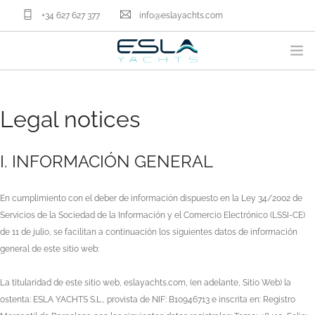
+34 627 627 377
info@eslayachts.com
BRANDS
Legal notices
YACHT OWNERSHIP PROGRAM
BOATS
I. INFORMACIÓN GENERAL
SELL YOUR BOAT
NAUTICAL SERVICES
En cumplimiento con el deber de información dispuesto en la Ley 34/2002 de
ABOUT US
Servicios de la Sociedad de la Información y el Comercio Electrónico (LSSI-CE)
NEWS
de 11 de julio, se facilitan a continuación los siguientes datos de información
general de este sitio web:
CONTACT
EN
La titularidad de este sitio web,
eslayachts.com
, (en adelante, Sitio Web) la
ostenta:
ESLA YACHTS S.L.
, provista de NIF:
B10946713
e inscrita en:
Registro