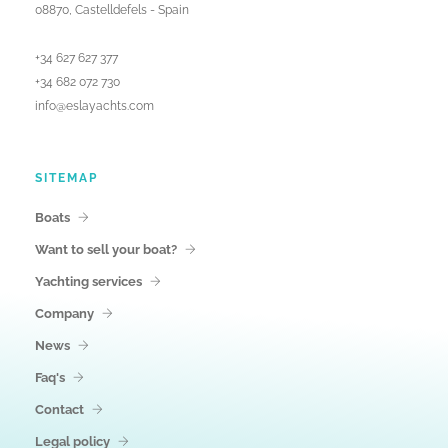
08870, Castelldefels - Spain
+34 627 627 377
+34 682 072 730
info@eslayachts.com
SITEMAP
Boats
Want to sell your boat?
Yachting services
Company
News
Faq's
Contact
Legal policy