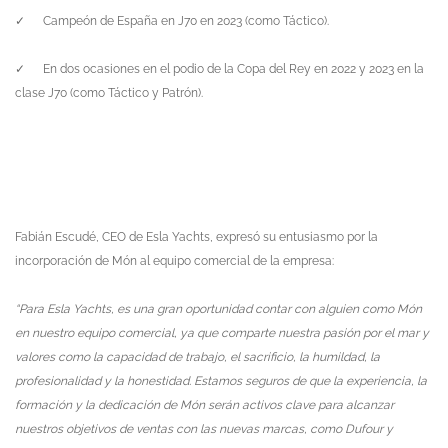
✓
Campeón de España en J70 en 2023 (como Táctico).
✓
En dos ocasiones en el podio de la Copa del Rey en 2022 y 2023 en la
clase J70 (como Táctico y Patrón).
Fabi
á
n Escud
é
, CEO de Esla Yachts, expres
ó
su entusiasmo por la
incorporació
n de M
ón al equipo comercial de la empresa:
“Para Esla Yachts, es una gran oportunidad contar con alguien como Món
en nuestro equipo comercial, ya que comparte nuestra pasión por el mar y
valores como la capacidad de trabajo, el sacrificio, la humildad, la
profesionalidad y la honestidad. Estamos seguros de que la experiencia, la
formación y la dedicació
n de M
ó
n será
n activos clave para alcanzar
nuestros objetivos de ventas con las nuevas marcas, como Dufour y