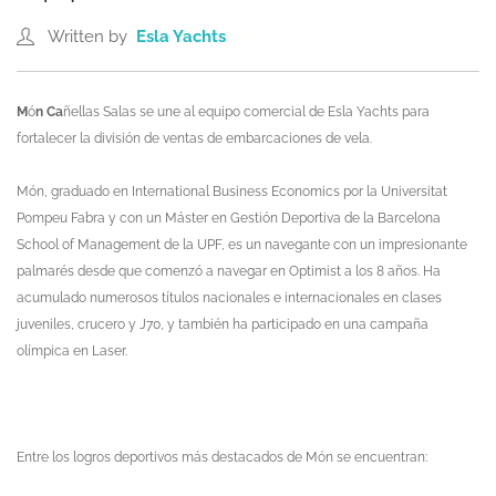
Written by
Esla Yachts
M
ó
n Ca
ñellas Salas
se une al equipo comercial de Esla Yachts para
fortalecer la división de ventas de embarcaciones de vela.
M
ón, graduado en International Business Economics por la Universitat
Pompeu Fabra y con un M
á
ster en Gesti
ón Deportiva de la Barcelona
School of Management de la UPF, es un navegante con un impresionante
palmarés desde que comenz
ó
a navegar en Optimist a los 8 añ
os. Ha
acumulado numerosos t
í
tulos nacionales e internacionales en clases
juveniles, crucero y J70, y tambi
é
n ha participado en una campañ
a
olí
mpica en Laser.
Entre los logros deportivos m
á
s destacados de M
ón se encuentran: