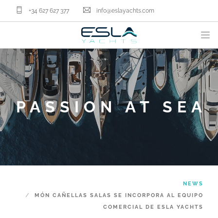
+34 627 627 377
info@eslayachts.com
BRANDS
YACHT OWNERSHIP PROGRAM
BOATS
PASSION AT SEA
SELL YOUR BOAT
NAUTICAL SERVICES
ABOUT US
NEWS
CONTACT
NEWS
EN
MÓN CAÑELLAS SALAS SE INCORPORA AL EQUIPO
COMERCIAL DE ESLA YACHTS