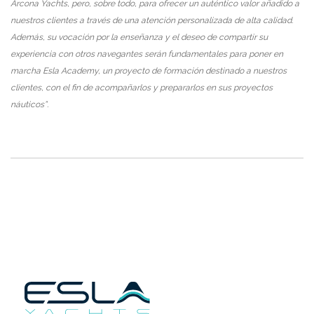
Arcona Yachts, pero, sobre todo, para ofrecer un aut
é
ntico valor a
ñadido a
nuestros clientes a trav
é
s de una atención personalizada de alta calidad.
Adem
á
s, su vocación por la enseñanza y el deseo de compartir su
experiencia con otros navegantes ser
á
n fundamentales para poner en
marcha Esla Academy, un proyecto de formación destinado a nuestros
clientes, con el fin de acompañarlos y prepararlos en sus proyectos
n
á
uticos
”
.