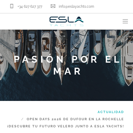
+34 627 627 377
info@eslayachts.com
MARCAS
PROGRAMA EN GESTION
PASIÓN POR EL
EMBARCACIONES
VENDER TU BARCO
MAR
SERVICIOS NÁUTICOS
NOSOTROS
ACTUALIDAD
CONTACTA
ACTUALIDAD
ES
OPEN DAYS 2026 DE DUFOUR EN LA ROCHELLE
¡DESCUBRE TU FUTURO VELERO JUNTO A ESLA YACHTS!