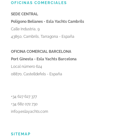
OFICINAS COMERCIALES
SEDE CENTRAL
Poligono Belianes - Esla Yachts Cambrils
Calle Industria, 9
43850, Cambrils, Tarragona - España
OFICINA COMERCIAL BARCELONA
Port Ginesta - Esla Yachts Barcelona
Local número 624
08870, Castelldefels - España
+34 627 627 377
+34 682 072 730
info@eslayachts.com
SITEMAP