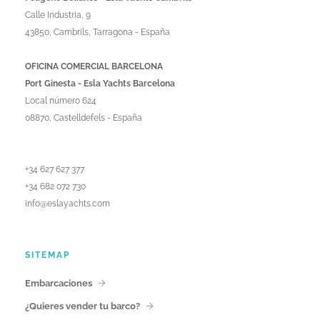
Calle Industria, 9
43850, Cambrils, Tarragona - España
OFICINA COMERCIAL BARCELONA
Port Ginesta - Esla Yachts Barcelona
Local número 624
08870, Castelldefels - España
+34 627 627 377
+34 682 072 730
info@eslayachts.com
SITEMAP
Embarcaciones
¿Quieres vender tu barco?