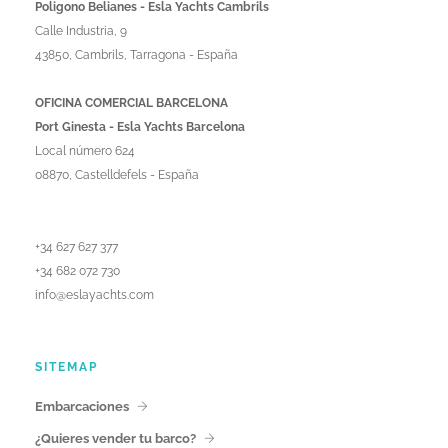
Poligono Belianes - Esla Yachts Cambrils
Calle Industria, 9
43850, Cambrils, Tarragona - España
OFICINA COMERCIAL BARCELONA
Port Ginesta - Esla Yachts Barcelona
Local número 624
08870, Castelldefels - España
+34 627 627 377
+34 682 072 730
info@eslayachts.com
SITEMAP
Embarcaciones
¿Quieres vender tu barco?