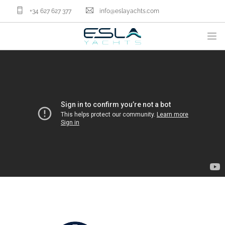
+34 627 627 377
info@eslayachts.com
MARCAS
PROGRAMA EN GESTION
EMBARCACIONES
VENDER TU BARCO
SERVICIOS NÁUTICOS
NOSOTROS
ACTUALIDAD
CONTACTA
ES