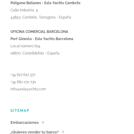
Poligono Belianes - Esla Yachts Cambrils
Calle Industria, 9
43850, Cambrils, Tarragona - España
OFICINA COMERCIAL BARCELONA
Port Ginesta - Esla Yachts Barcelona
Local número 624
08870, Castelldefels - España
+34 627 627 377
+34 682 072 730
info@eslayachts.com
SITEMAP
Embarcaciones
¿Quieres vender tu barco?