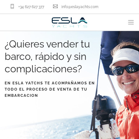
+34 627 627 377
info@eslayachts.com
¿Quieres vender tu
MARCAS
PROGRAMA EN GESTION
barco, rápido y sin
EMBARCACIONES
complicaciones?
VENDER TU BARCO
SERVICIOS NÁUTICOS
EN ESLA YATCHS TE ACOMPAÑAMOS EN
TODO EL PROCESO DE VENTA DE TU
NOSOTROS
EMBARCACION
ACTUALIDAD
CONTACTA
ES