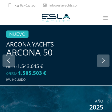
+34 627 627 377
info@eslayachts.com
MARCAS
NUEVO
PROGRAMA EN GESTION
ARCONA YACHTS
ARCONA 50
EMBARCACIONES
VENDER TU BARCO
SERVICIOS NÁUTICOS
1.543.645 €
PRECIO
1.505.503 €
NOSOTROS
OFERTA
IVA INCLUIDO
ACTUALIDAD
CONTACTA
ES
AÑO
2025