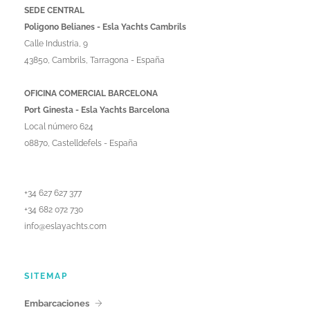
SEDE CENTRAL
Poligono Belianes - Esla Yachts Cambrils
Calle Industria, 9
43850, Cambrils, Tarragona - España
OFICINA COMERCIAL BARCELONA
Port Ginesta - Esla Yachts Barcelona
Local número 624
08870, Castelldefels - España
+34 627 627 377
+34 682 072 730
info@eslayachts.com
SITEMAP
Embarcaciones