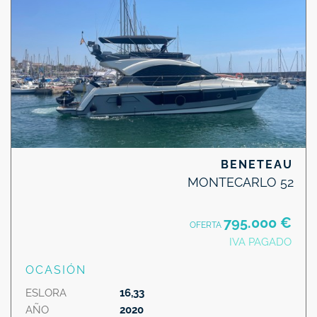
BENETEAU
MONTECARLO 52
795.000 €
OFERTA
IVA PAGADO
OCASIÓN
ESLORA
16,33
AÑO
2020