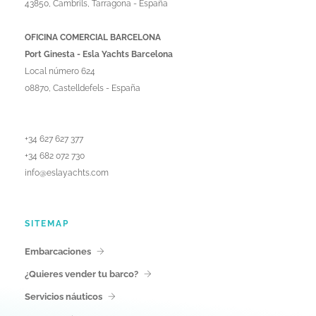
43850, Cambrils, Tarragona - España
OFICINA COMERCIAL BARCELONA
Port Ginesta - Esla Yachts Barcelona
Local número 624
08870, Castelldefels - España
+34 627 627 377
+34 682 072 730
info@eslayachts.com
SITEMAP
Embarcaciones
¿Quieres vender tu barco?
Servicios náuticos