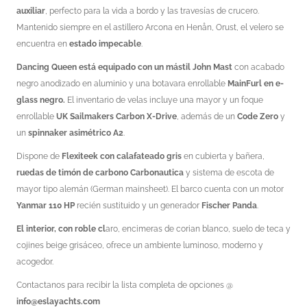
auxiliar
, perfecto para la vida a bordo y las travesías de crucero.
Mantenido siempre en el astillero Arcona en Henån, Orust, el velero se
encuentra en
estado impecable
.
Dancing Queen está equipado con un mástil John Mast
con acabado
negro anodizado en aluminio y una botavara enrollable
MainFurl en e-
glass negro.
El inventario de velas incluye una mayor y un foque
enrollable
UK Sailmakers Carbon X-Drive
, además de un
Code Zero
y
un
spinnaker asimétrico A2
.
Dispone de
Flexiteek con calafateado gris
en cubierta y bañera,
ruedas de timón de carbono Carbonautica
y sistema de escota de
mayor tipo alemán (German mainsheet). El barco cuenta con un motor
Yanmar 110 HP
recién sustituido y un generador
Fischer Panda
.
El interior, con roble cl
aro, encimeras de corian blanco, suelo de teca y
cojines beige grisáceo, ofrece un ambiente luminoso, moderno y
acogedor.
Contactanos para recibir la lista completa de opciones @
info@eslayachts.com