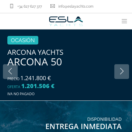
+34 627 627 377
info@eslayachts.com
MARCAS
OCASIÓN
PROGRAMA EN GESTION
ARCONA YACHTS
ARCONA 50
EMBARCACIONES
VENDER TU BARCO
SERVICIOS NÁUTICOS
1.241.800 €
PRECIO
1.201.506 €
NOSOTROS
OFERTA
IVA NO PAGADO
ACTUALIDAD
CONTACTA
ES
DISPONIBILIDAD
ENTREGA INMEDIATA