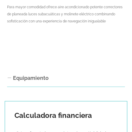
Para mayor comodidad ofrece aire acondicionado potente correctores
de planeada luces subacuáticas y molinete eléctrico combinando
sofisticación con una experiencia de navegación inigualable
Equipamiento
Equipamiento Interior
Camarote de marinero con WC y lavabo
Calculadora financiera
Suelo interior de roble
Horno combinado con microondas