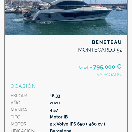
BENETEAU
MONTECARLO 52
795.000 €
OFERTA
IVA PAGADO
OCASIÓN
ESLORA
16,33
AÑO
2020
MANGA
4,57
TIPO
Motor IB
MOTOR
2 x Volvo IPS 650 ( 480 cv )
UBICACIÓN
Barcelona