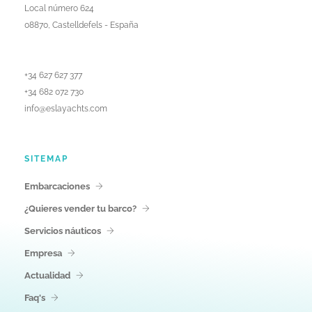
Local número 624
08870, Castelldefels - España
+34 627 627 377
+34 682 072 730
info@eslayachts.com
SITEMAP
Embarcaciones
¿Quieres vender tu barco?
Servicios náuticos
Empresa
Actualidad
Faq's