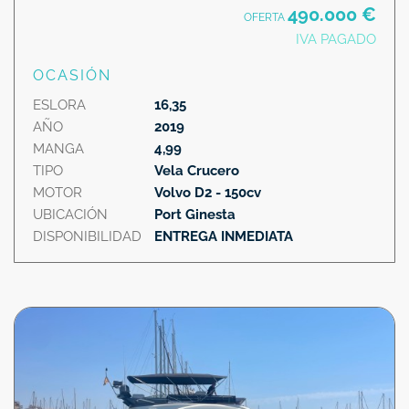
490.000 €
OFERTA
IVA PAGADO
OCASIÓN
ESLORA
16,35
AÑO
2019
MANGA
4,99
TIPO
Vela Crucero
MOTOR
Volvo D2 - 150cv
UBICACIÓN
Port Ginesta
DISPONIBILIDAD
ENTREGA INMEDIATA