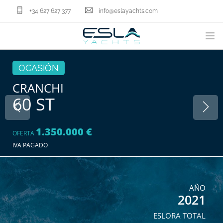
+34 627 627 377
info@eslayachts.com
MARCAS
OCASIÓN
PROGRAMA EN GESTION
CRANCHI
60 ST
EMBARCACIONES
VENDER TU BARCO
SERVICIOS NÁUTICOS
1.350.000 €
OFERTA
NOSOTROS
IVA PAGADO
ACTUALIDAD
CONTACTA
AÑO
2021
ES
ESLORA TOTAL