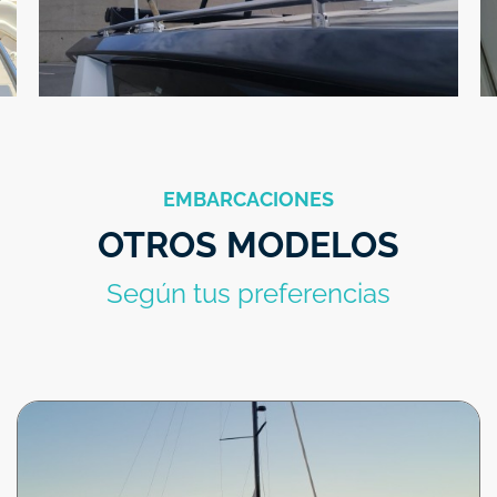
Ecosonda temperatura y profundidad
Piloto automático
Estabilizador giroscópico Seakeeper 6
Radio Bluetooth USB en salón
Radio Bluetooth USB en cabina armador
EMBARCACIONES
Radio Bluetooth USB en bañera y a proa
OTROS MODELOS
Instalación Eléctrica
Suplemento generador de 13 a 20 kW
Según tus preferencias
Toma de puerto 220 V
Cargador de baterías
TV LED 28" en bañera con dispositivo eléctrico retráctil
Barbacoa eléctrica en bañera
Frigorífico en bañera 65 l