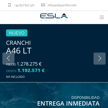
+34 627 627 377
info@eslayachts.com
MARCAS
NUEVO
PROGRAMA EN GESTION
CRANCHI
A46 LT
EMBARCACIONES
VENDER TU BARCO
SERVICIOS NÁUTICOS
1.278.275 €
PRECIO
1.192.571 €
NOSOTROS
OFERTA
IVA INCLUIDO
ACTUALIDAD
CONTACTA
ES
DISPONIBILIDAD
ENTREGA INMEDIATA