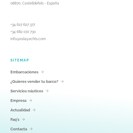
08870, Castelldefels - España
+34 627 627 377
+34 682 072 730
info@eslayachts.com
SITEMAP
Embarcaciones
¿Quieres vender tu barco?
Servicios náuticos
Empresa
Actualidad
Faq's
Contacta