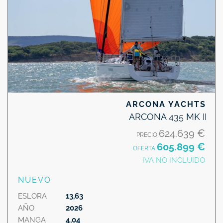
ARCONA YACHTS
ARCONA 435 MK II
624.639 €
PRECIO
605.899 €
OFERTA
IVA NO INCLUIDO
NUEVO
ESLORA
13,63
AÑO
2026
MANGA
4,04