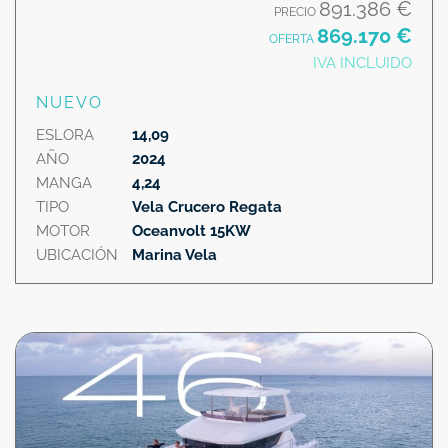
891.386 €
PRECIO
869.170 €
OFERTA
IVA INCLUIDO
NUEVO
ESLORA
14,09
AÑO
2024
MANGA
4,24
TIPO
Vela Crucero Regata
MOTOR
Oceanvolt 15KW
UBICACIÓN
Marina Vela