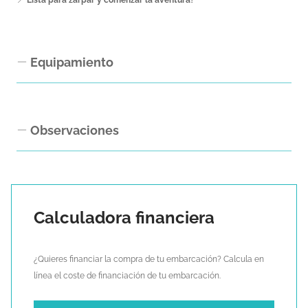
Equipamiento
Equipamiento Interior
Observaciones
Versión 3 cabinas ( master cabin owner) y 3 baños.
Cocina integrada en salón .
IVA e Impuesto de Matriculacion pagados.
Mesa de cartas
Doble nevera Drawer 190 inox
Calculadora financiera
Horno
Microondas
¿Quieres financiar la compra de tu embarcación? Calcula en
Cocina a gas
línea el coste de financiación de tu embarcación.
Lavadora/Secadora