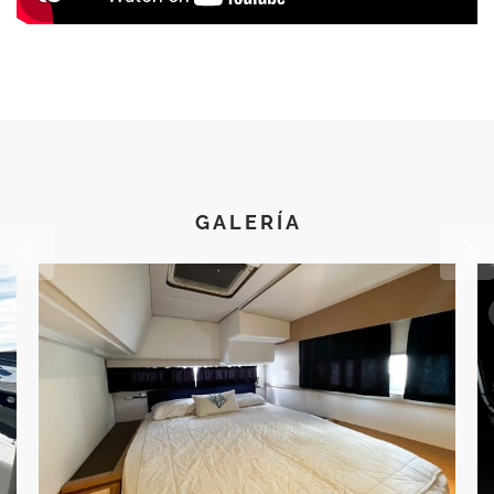
Lavadora/Secadora Indesit
Sistema Osmosis
Lavavajillas
WC electricos agua dulce y mar
Calefacción & Climatización
GALERÍA
Climatización Webasto (diesel) y control Thermowell.
Aire Acondicionado 16,000 BTU
Toma de agua dulce en popa
Bomba de agua salada
Equipamiento Exterior & Cubierta
Pasarela hidraulica
Barbacoa y plancha electrica