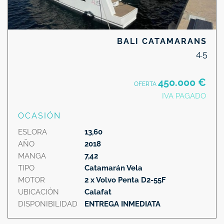
BALI CATAMARANS
4.5
450.000 €
OFERTA
IVA PAGADO
OCASIÓN
ESLORA
13,60
AÑO
2018
MANGA
7,42
TIPO
Catamarán Vela
MOTOR
2 x Volvo Penta D2-55F
UBICACIÓN
Calafat
DISPONIBILIDAD
ENTREGA INMEDIATA