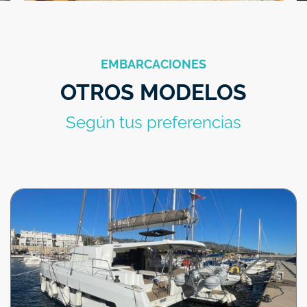
Cojines Solarium en Popa con Toldo de sombra
Luces Subacuaticas
EMBARCACIONES
Dingui 380 Suzuki 9 cv
OTROS MODELOS
Ducha Exterior fria/calor
Velas & Aparejo
Según tus preferencias
Codigo 0 y Genova enrollable
Mayor enrollable en botavara
Mayor Square top
Equipamiento General & Fondeo
Cadena 70 metros