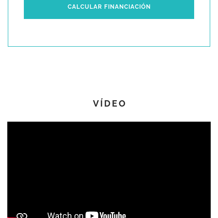
CALCULAR FINANCIACIÓN
Equipamiento Navegación & Electrónica
En exterior:
Plotter, Gps, Sonda Garmin , Piloto Automático, Equipo viento Garmin ,
Contador de Cadena
En Interior :
Plotter , Sonda Garmin, Radio VHF, Equipo de música Fusion, Wifi Scout
VÍDEO
Instalación Eléctrica
Generador Onan Cummins
Placas Solares 2 x 150w
220v
Inverter 220v
Instalación de Agua
Potabilizadora L'Agren