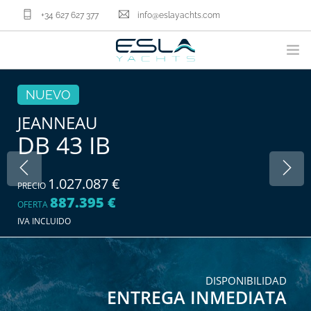
+34 627 627 377
info@eslayachts.com
MARCAS
NUEVO
PROGRAMA EN GESTION
JEANNEAU
DB 43 IB
EMBARCACIONES
VENDER TU BARCO
SERVICIOS NÁUTICOS
1.027.087 €
PRECIO
887.395 €
NOSOTROS
OFERTA
IVA INCLUIDO
ACTUALIDAD
CONTACTA
ES
DISPONIBILIDAD
ENTREGA INMEDIATA