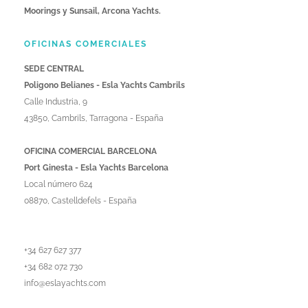
Moorings y Sunsail, Arcona Yachts.
OFICINAS COMERCIALES
SEDE CENTRAL
Poligono Belianes - Esla Yachts Cambrils
Calle Industria, 9
43850, Cambrils, Tarragona - España
OFICINA COMERCIAL BARCELONA
Port Ginesta - Esla Yachts Barcelona
Local número 624
08870, Castelldefels - España
+34 627 627 377
+34 682 072 730
info@eslayachts.com