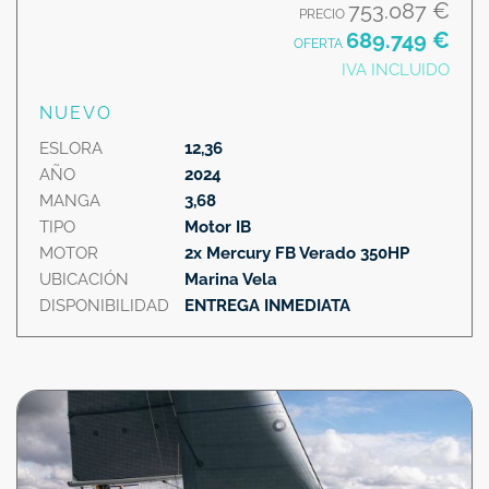
753.087 €
PRECIO
689.749 €
OFERTA
IVA INCLUIDO
NUEVO
ESLORA
12,36
AÑO
2024
MANGA
3,68
TIPO
Motor IB
MOTOR
2x Mercury FB Verado 350HP
UBICACIÓN
Marina Vela
DISPONIBILIDAD
ENTREGA INMEDIATA