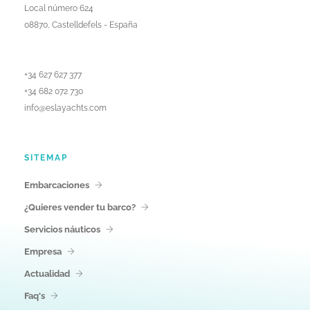
Local número 624
08870, Castelldefels - España
+34 627 627 377
+34 682 072 730
info@eslayachts.com
SITEMAP
Embarcaciones
¿Quieres vender tu barco?
Servicios náuticos
Empresa
Actualidad
Faq's