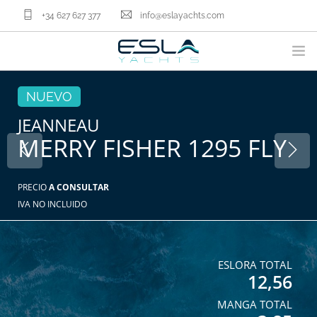
+34 627 627 377
info@eslayachts.com
MARCAS
NUEVO
PROGRAMA EN GESTION
JEANNEAU
MERRY FISHER 1295 FLY
EMBARCACIONES
VENDER TU BARCO
SERVICIOS NÁUTICOS
PRECIO
A CONSULTAR
IVA NO INCLUIDO
NOSOTROS
ACTUALIDAD
CONTACTA
ESLORA TOTAL
12,56
ES
MANGA TOTAL