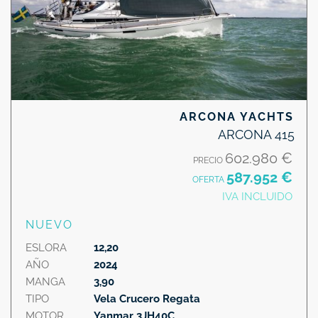
ARCONA YACHTS
ARCONA 415
602.980 €
PRECIO
587.952 €
OFERTA
IVA INCLUIDO
NUEVO
ESLORA
12,20
AÑO
2024
MANGA
3,90
TIPO
Vela Crucero Regata
MOTOR
Yanmar 3JH40C