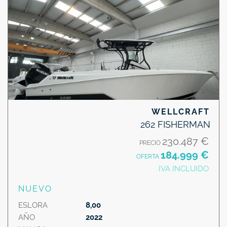
WELLCRAFT
262 FISHERMAN
230.487 €
PRECIO
184.999 €
OFERTA
IVA INCLUIDO
NUEVO
ESLORA
8,00
AÑO
2022