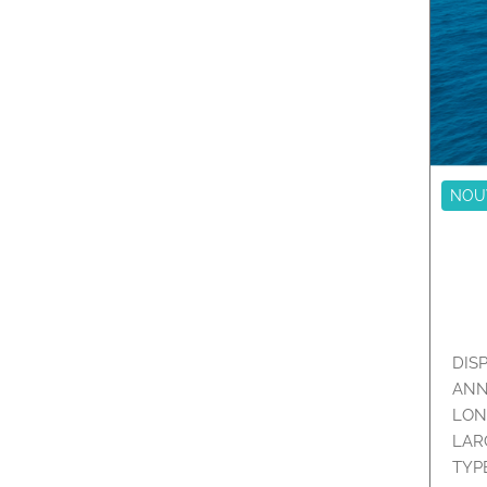
NOU
DIS
ANN
LON
LAR
TYP