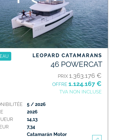
LEOPARD CATAMARANS
EAU
46 POWERCAT
1.363.176 €
PRIX
1.124.167 €
OFFRE
TVA NON INCLUSE
NIBILITÉE
5 / 2026
E
2026
GUEUR
14,13
EUR
7,34
Catamarán Motor