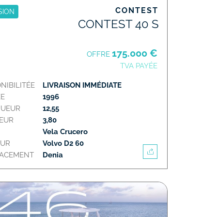
CONTEST
SION
CONTEST 40 S
175.000 €
OFFRE
TVA PAYÉE
NIBILITÉE
LIVRAISON IMMÉDIATE
E
1996
GUEUR
12,55
EUR
3,80
Vela Crucero
EUR
Volvo D2 60
LACEMENT
Denia