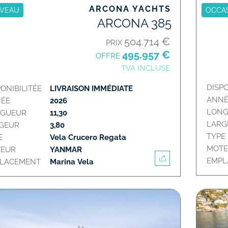
ARCONA YACHTS
VEAU
OCCA
ARCONA 385
504.714 €
PRIX
495.957 €
OFFRE
TVA INCLUSE
DISPO
PONIBILITÉE
LIVRAISON IMMÉDIATE
ANNÉ
ÉE
2026
LON
GUEUR
11,30
LARG
GEUR
3,80
TYPE
E
Vela Crucero Regata
MOT
EUR
YANMAR
EMP
LACEMENT
Marina Vela