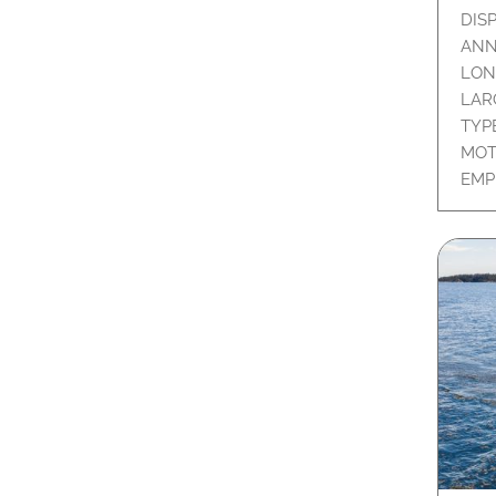
DIS
ANN
LON
LAR
TYP
MOT
EMP