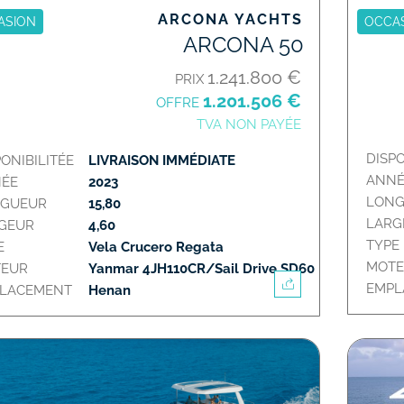
ARCONA YACHTS
ASION
OCCA
ARCONA 50
1.241.800 €
PRIX
1.201.506 €
OFFRE
TVA NON PAYÉE
DISPO
PONIBILITÉE
LIVRAISON IMMÉDIATE
ANNÉ
ÉE
2023
LON
GUEUR
15,80
LARG
GEUR
4,60
TYPE
E
Vela Crucero Regata
MOT
EUR
Yanmar 4JH110CR/Sail Drive SD60
EMP
LACEMENT
Henan