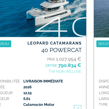
LEOPARD CATAMARANS
VEAU
NOUV
40 POWERCAT
1.027.954 €
PRIX
790.834 €
OFFRE
TVA NON INCLUSE
PONIBILITÉE
LIVRAISON IMMÉDIATE
DISPO
ÉE
2026
ANNÉ
GUEUR
12,19
LON
GEUR
6,61
LARG
E
Catamarán Motor
TYPE