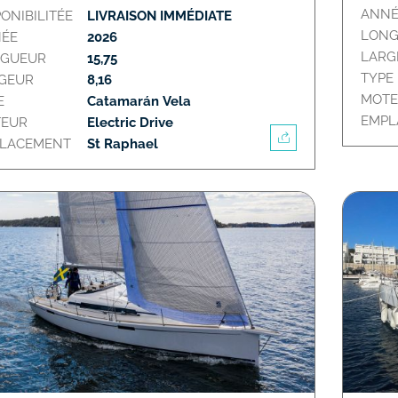
ANNÉ
PONIBILITÉE
LIVRAISON IMMÉDIATE
LON
ÉE
2026
LARG
GUEUR
15,75
TYPE
GEUR
8,16
MOT
E
Catamarán Vela
EMP
EUR
Electric Drive
LACEMENT
St Raphael