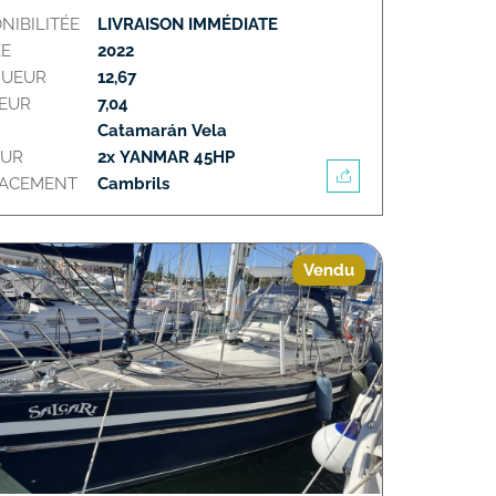
NIBILITÉE
LIVRAISON IMMÉDIATE
E
2022
GUEUR
12,67
EUR
7,04
Catamarán Vela
EUR
2x YANMAR 45HP
LACEMENT
Cambrils
Vendu