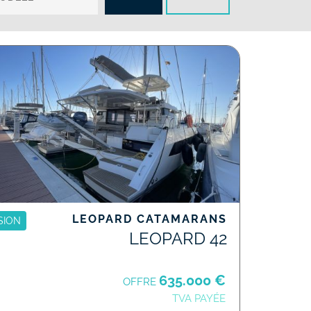
FILTRES
LEOPARD CATAMARANS
SION
LEOPARD 42
635.000 €
OFFRE
TVA PAYÉE