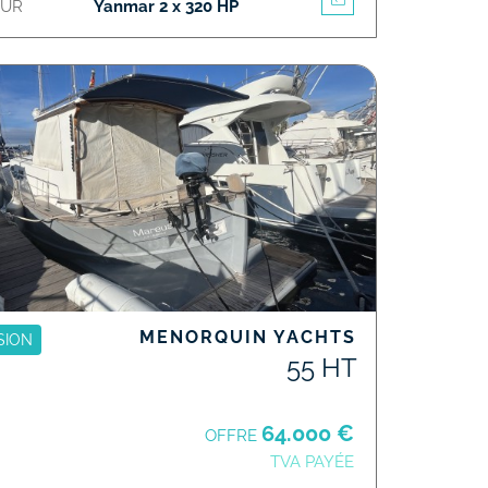
EUR
Yanmar 2 x 320 HP
MENORQUIN YACHTS
SION
55 HT
64.000 €
OFFRE
TVA PAYÉE