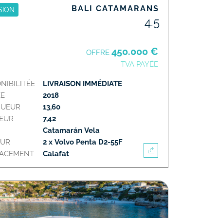
BALI CATAMARANS
SION
4.5
450.000 €
OFFRE
TVA PAYÉE
NIBILITÉE
LIVRAISON IMMÉDIATE
E
2018
GUEUR
13,60
EUR
7,42
Catamarán Vela
EUR
2 x Volvo Penta D2-55F
LACEMENT
Calafat