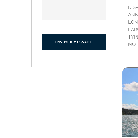
DIS
ANN
LON
LAR
TYP
ENVOYER MESSAGE
MOT