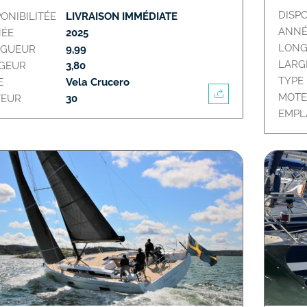
DISPO
PONIBILITÉE
LIVRAISON IMMÉDIATE
ANNÉ
ÉE
2025
LON
GUEUR
9,99
LARG
GEUR
3,80
TYPE
E
Vela Crucero
MOT
EUR
30
EMP