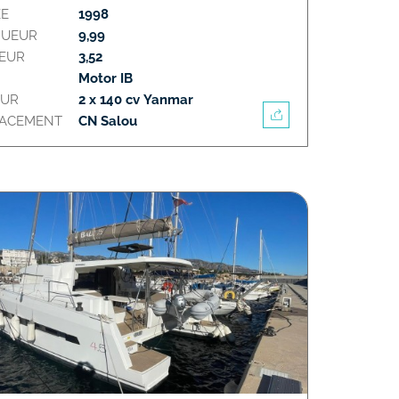
E
1998
GUEUR
9,99
EUR
3,52
Motor IB
EUR
2 x 140 cv Yanmar
LACEMENT
CN Salou