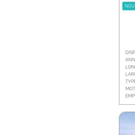
NOU
DIS
ANN
LON
LAR
TYP
MOT
EMP