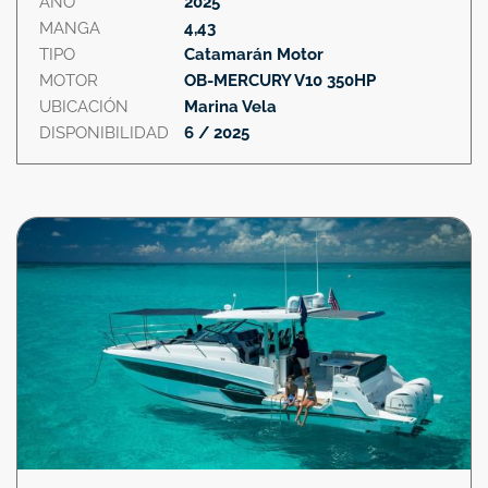
AÑO
2025
MANGA
4,43
TIPO
Catamarán Motor
MOTOR
OB-MERCURY V10 350HP
UBICACIÓN
Marina Vela
DISPONIBILIDAD
6 / 2025