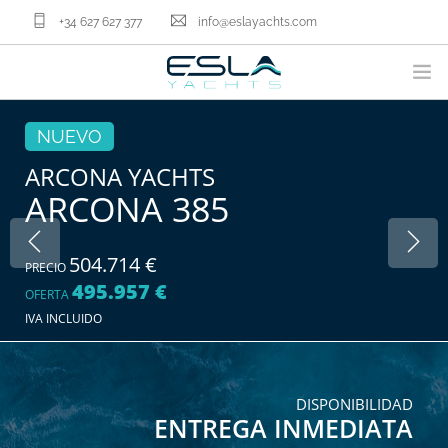
+34 627 627 377
info@eslayachts.com
MARCAS
NUEVO
PROGRAMA EN GESTION
ARCONA YACHTS
ARCONA 385
EMBARCACIONES
VENDER TU BARCO
SERVICIOS NÁUTICOS
504.714 €
PRECIO
495.957 €
NOSOTROS
OFERTA
IVA INCLUIDO
ACTUALIDAD
CONTACTA
ES
DISPONIBILIDAD
ENTREGA INMEDIATA