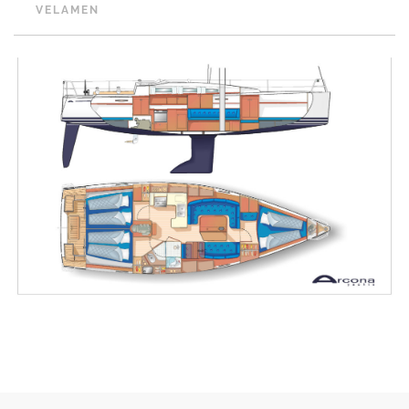
Su popa más ancha proporciona un gran espacio en la cabina para la
VELAMEN
tripulación, los amigos y la familia. También da más espacio abajo en
las cabinas de popa, la cocina y el salón. La mesa de la bañera se
pliega en el suelo y es fácil de colocar cuando es necesario, por lo que
crea un área abierta y cómoda mientras se navega. Tiene ruedas
gemelas configuradas de serie que se pueden actualizar a carbono. El
nuevo estilo exterior del Arcona 385 proporciona más luz natural en el
salón y la cocina debido a las nuevas ventanas de casco más grandes y
las nuevas ventanas de techo más grandes. También hay un panel de
instrumentos más grande encima de la escala para incorporar
instrumentos más grandes para el timón. La espaciosa cabina tiene
acceso a la plataforma de baño y un cofre de almacenamiento en
popa, fácilmente accesible desde dos escotillas empotradas en el piso
de la cabina. Los costados de la bañera han sido diseñados para un uso
inteligente de la estiba y en el borde delantero de la brazola hay dos
compartimentos que elegantemente guardan todas las drizas. La
brazola de la bañera, la cubierta de popa y el suelo son de teca. La
cubierta lateral se puede especificar en teca o en el icónico material
antideslizante de Arcona.