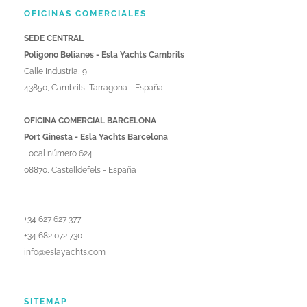
OFICINAS COMERCIALES
SEDE CENTRAL
Poligono Belianes - Esla Yachts Cambrils
Calle Industria, 9
43850, Cambrils, Tarragona - España
OFICINA COMERCIAL BARCELONA
Port Ginesta - Esla Yachts Barcelona
Local número 624
08870, Castelldefels - España
+34 627 627 377
+34 682 072 730
info@eslayachts.com
SITEMAP