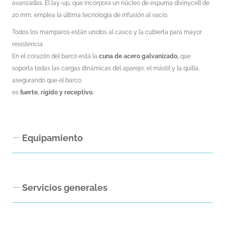
avanzadas. El lay-up, que incorpora un núcleo de espuma divinycell de
20 mm, emplea la última tecnología de infusión al vacío.
Todos los mamparos están unidos al casco y la cubierta para mayor
resistencia.
En el corazón del barco está la
cuna de acero galvanizado,
que
soporta todas las cargas dinámicas del aparejo, el mástil y la quilla,
asegurando que el barco
es
fuerte, rígido y receptivo.
Equipamiento
Equipamiento Interior
Servicios generales
El barco está diseñado para navegar durante largos períodos de tiempo
y en cualquier clima, por lo que un interior cómodo y relajante es un
atributo importante de todos los yates Arcona. Por lo tanto, hemos
Transport from Sweden to Barcelona
optado por construir con materiales de alta calidad que garanticen que