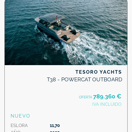
TESORO YACHTS
T38 - POWERCAT OUTBOARD
789.360 €
OFERTA
IVA INCLUIDO
NUEVO
ESLORA
11,70