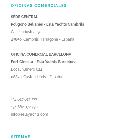
OFICINAS COMERCIALES
SEDE CENTRAL
Poligono Belianes - Esla Yachts Cambrils
Calle Industria, 9
43850, Cambrils, Tarragona - España
OFICINA COMERCIAL BARCELONA
Port Ginesta - Esla Yachts Barcelona
Local número 624
08870, Castelldefels - España
+34 627 627 377
+34 682 072 730
info@eslayachts.com
SITEMAP