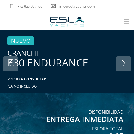
+34 627 627 377
info@eslayachts.com
MARCAS
NUEVO
PROGRAMA EN GESTION
CRANCHI
E30 ENDURANCE
EMBARCACIONES
VENDER TU BARCO
SERVICIOS NÁUTICOS
PRECIO
A CONSULTAR
IVA NO INCLUIDO
NOSOTROS
ACTUALIDAD
CONTACTA
DISPONIBILIDAD
ENTREGA INMEDIATA
ES
ESLORA TOTAL