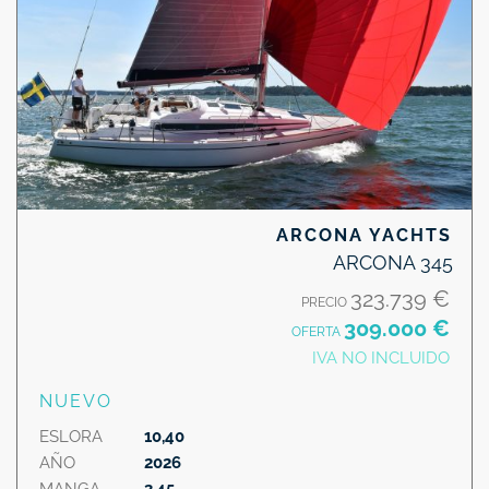
ARCONA YACHTS
ARCONA 345
323.739 €
PRECIO
309.000 €
OFERTA
IVA NO INCLUIDO
NUEVO
ESLORA
10,40
AÑO
2026
MANGA
3,45