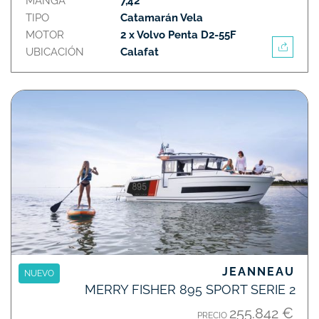
MANGA
7,42
TIPO
Catamarán Vela
MOTOR
2 x Volvo Penta D2-55F
UBICACIÓN
Calafat
JEANNEAU
NUEVO
MERRY FISHER 895 SPORT SERIE 2
255.842 €
PRECIO