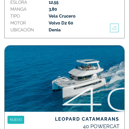
ESLORA
12,55
MANGA
3,80
TIPO
Vela Crucero
MOTOR
Volvo D2 60
UBICACIÓN
Denia
LEOPARD CATAMARANS
NUEVO
40 POWERCAT