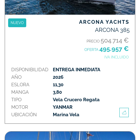
ARCONA YACHTS
NUEVO
ARCONA 385
504.714 €
PRECIO
495.957 €
OFERTA
IVA INCLUIDO
DISPONIBILIDAD
ENTREGA INMEDIATA
AÑO
2026
ESLORA
11,30
MANGA
3,80
TIPO
Vela Crucero Regata
MOTOR
YANMAR
UBICACIÓN
Marina Vela