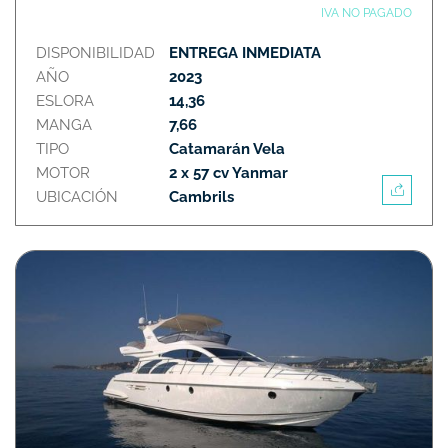
IVA NO PAGADO
DISPONIBILIDAD
ENTREGA INMEDIATA
AÑO
2023
ESLORA
14,36
MANGA
7,66
TIPO
Catamarán Vela
MOTOR
2 x 57 cv Yanmar
UBICACIÓN
Cambrils