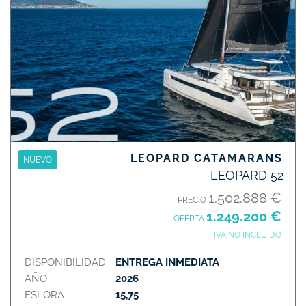
LEOPARD CATAMARANS
NUEVO
LEOPARD 52
1.502.888 €
PRECIO
1.249.200 €
OFERTA
IVA NO INCLUIDO
DISPONIBILIDAD
ENTREGA INMEDIATA
AÑO
2026
ESLORA
15,75