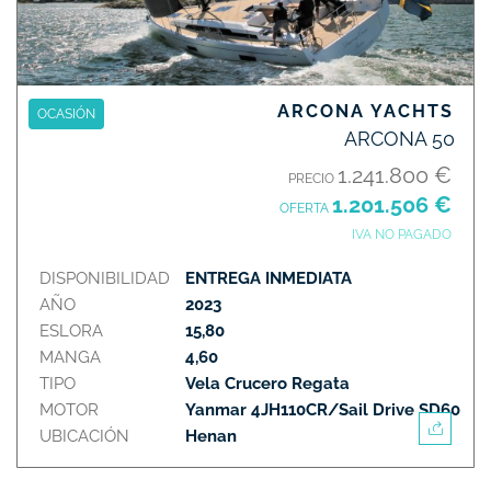
ARCONA YACHTS
OCASIÓN
ARCONA 50
1.241.800 €
PRECIO
1.201.506 €
OFERTA
IVA NO PAGADO
DISPONIBILIDAD
ENTREGA INMEDIATA
AÑO
2023
ESLORA
15,80
MANGA
4,60
TIPO
Vela Crucero Regata
MOTOR
Yanmar 4JH110CR/Sail Drive SD60
UBICACIÓN
Henan