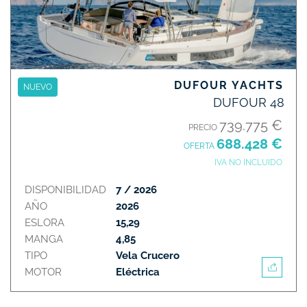
DUFOUR YACHTS
NUEVO
DUFOUR 48
739.775 €
PRECIO
688.428 €
OFERTA
IVA NO INCLUIDO
DISPONIBILIDAD
7 / 2026
AÑO
2026
ESLORA
15,29
MANGA
4,85
TIPO
Vela Crucero
MOTOR
Eléctrica