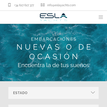
+34 627 627 377
info@eslayachts.com
MARCAS
EMBARCACIONES
PROGRAMA EN GESTION
NUEVAS O DE
EMBARCACIONES
OCASIÓN
VENDER TU BARCO
SERVICIOS NÁUTICOS
Encuentra la de tus sueños
NOSOTROS
ACTUALIDAD
CONTACTA
ES