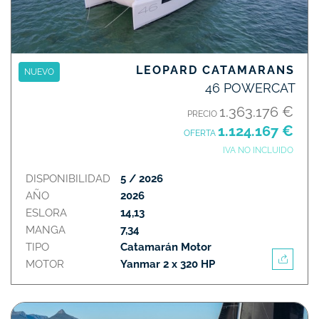
LEOPARD CATAMARANS
NUEVO
46 POWERCAT
1.363.176 €
PRECIO
1.124.167 €
OFERTA
IVA NO INCLUIDO
DISPONIBILIDAD
5 / 2026
AÑO
2026
ESLORA
14,13
MANGA
7,34
TIPO
Catamarán Motor
MOTOR
Yanmar 2 x 320 HP