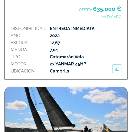
635.000 €
OFERTA
IVA PAGADO
DISPONIBILIDAD
ENTREGA INMEDIATA
AÑO
2022
ESLORA
12,67
MANGA
7,04
TIPO
Catamarán Vela
MOTOR
2x YANMAR 45HP
UBICACIÓN
Cambrils