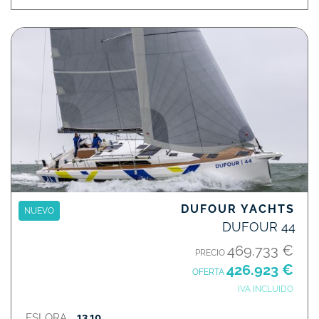
DUFOUR YACHTS
NUEVO
DUFOUR 44
469.733 €
PRECIO
426.923 €
OFERTA
IVA INCLUIDO
ESLORA
13,10