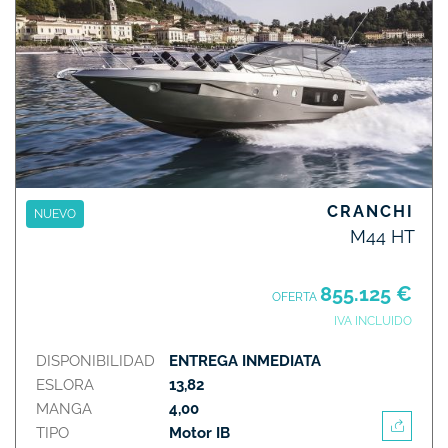
CRANCHI
NUEVO
M44 HT
855.125 €
OFERTA
IVA INCLUIDO
DISPONIBILIDAD
ENTREGA INMEDIATA
ESLORA
13,82
MANGA
4,00
TIPO
Motor IB