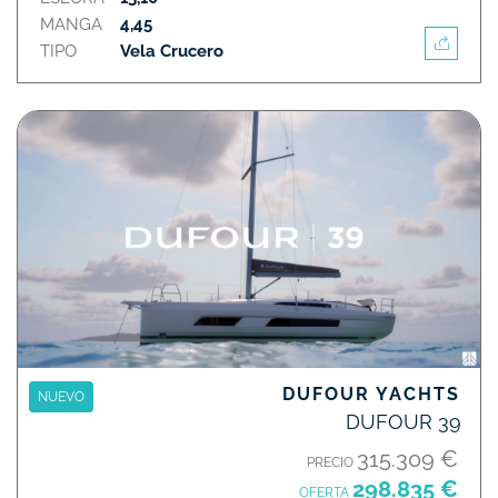
MANGA
4,45
TIPO
Vela Crucero
DUFOUR YACHTS
NUEVO
DUFOUR 39
315.309 €
PRECIO
298.835 €
OFERTA