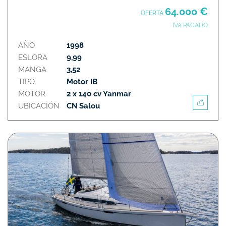
64.000 €
OFERTA
IVA PAGADO
AÑO
1998
ESLORA
9,99
MANGA
3,52
TIPO
Motor IB
MOTOR
2 x 140 cv Yanmar
UBICACIÓN
CN Salou