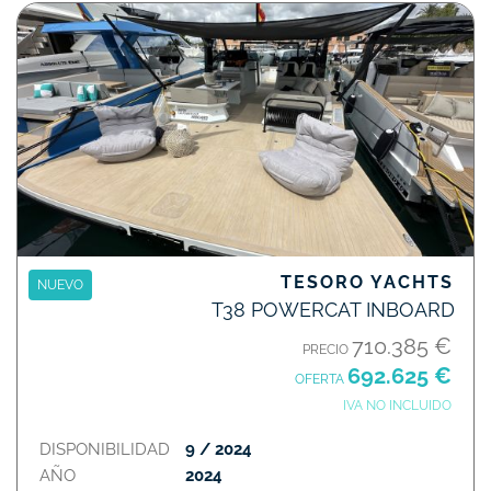
TESORO YACHTS
NUEVO
T38 POWERCAT INBOARD
710.385 €
PRECIO
692.625 €
OFERTA
IVA NO INCLUIDO
DISPONIBILIDAD
9 / 2024
AÑO
2024