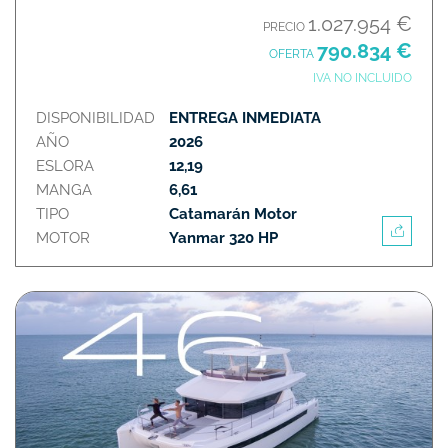
1.027.954 €
PRECIO
790.834 €
OFERTA
IVA NO INCLUIDO
DISPONIBILIDAD
ENTREGA INMEDIATA
AÑO
2026
ESLORA
12,19
MANGA
6,61
TIPO
Catamarán Motor
MOTOR
Yanmar 320 HP