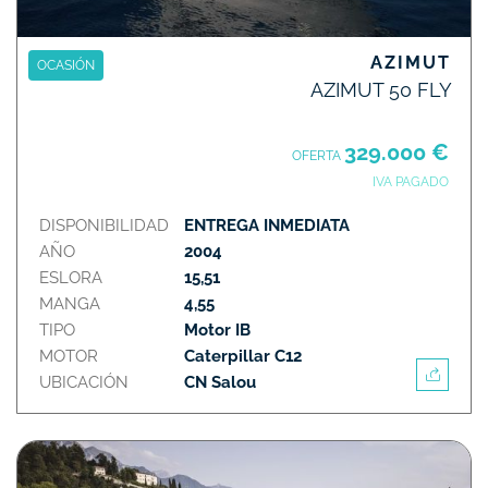
AZIMUT
OCASIÓN
AZIMUT 50 FLY
329.000 €
OFERTA
IVA PAGADO
DISPONIBILIDAD
ENTREGA INMEDIATA
AÑO
2004
ESLORA
15,51
MANGA
4,55
TIPO
Motor IB
MOTOR
Caterpillar C12
UBICACIÓN
CN Salou