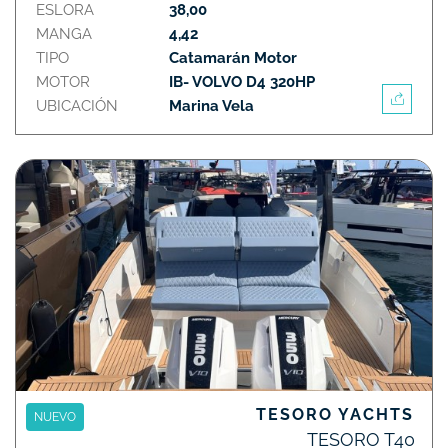
ESLORA
38,00
MANGA
4,42
TIPO
Catamarán Motor
MOTOR
IB- VOLVO D4 320HP
UBICACIÓN
Marina Vela
TESORO YACHTS
NUEVO
TESORO T40