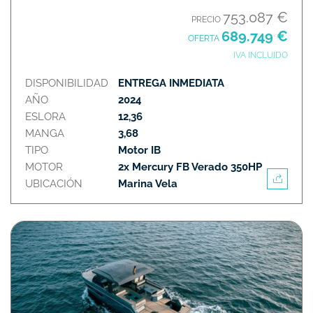
753.087 €
PRECIO
689.749 €
OFERTA
IVA INCLUIDO
DISPONIBILIDAD
ENTREGA INMEDIATA
AÑO
2024
ESLORA
12,36
MANGA
3,68
TIPO
Motor IB
MOTOR
2x Mercury FB Verado 350HP
UBICACIÓN
Marina Vela