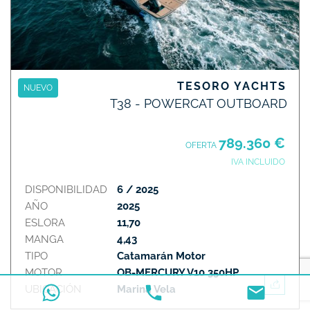
TESORO YACHTS
NUEVO
T38 - POWERCAT OUTBOARD
789.360 €
OFERTA
IVA INCLUIDO
DISPONIBILIDAD
6 / 2025
AÑO
2025
ESLORA
11,70
MANGA
4,43
TIPO
Catamarán Motor
MOTOR
OB-MERCURY V10 350HP
UBICACIÓN
Marina Vela