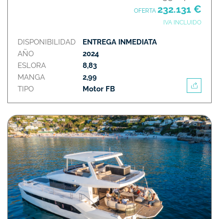
232.131 €
OFERTA
IVA INCLUIDO
DISPONIBILIDAD
ENTREGA INMEDIATA
AÑO
2024
ESLORA
8,83
MANGA
2,99
TIPO
Motor FB