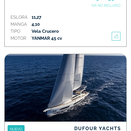
IVA NO INCLUIDO
ESLORA
11,27
MANGA
4,10
TIPO
Vela Crucero
MOTOR
YANMAR 45 cv
DUFOUR YACHTS
NUEVO